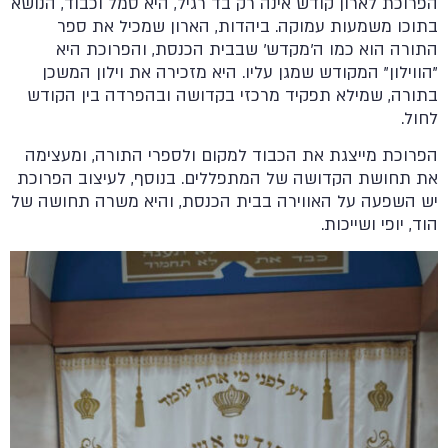
הפרוכת לארון קודש אינה רק בד רגיל, היא סמל וכבוד, הנושא
בתוכו משמעות עמוקה. ביהדות, הארון שמכיל את ספר
התורה הוא כמו ה'מקדש' שבבית הכנסת, והפרוכת היא
"הווילון" המקודש שמגן עליו. היא מזכירה את וילון המשכן
בתורה, שמילא תפקיד מרכזי בקדושה ובהפרדה בין הקודש
לחול.
הפרוכת מייצגת את הכבוד למקום ולספרי התורה, ומעצימה
את תחושת הקדושה של המתפללים. בנוסף, לעיצוב הפרוכת
יש השפעה על האווירה בבית הכנסת, והיא משרה תחושה של
הוד, יופי ושייכות.