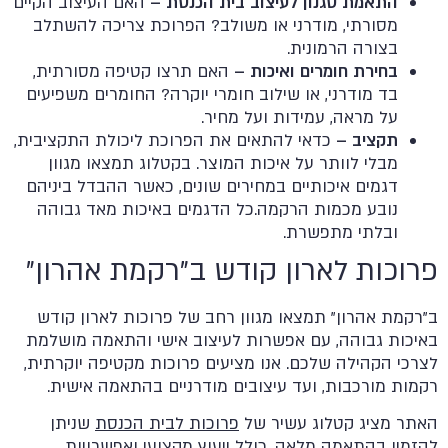
התאמת סגנון לעיצוב בית הכנסת –
האם העיצוב הקיים
מסורתי, מודרני או משולב? הפרוכת צריכה להשתלב
בצורה הרמונית.
בחירת חומרים ואיכות –
האם תרצו קטיפה מסורתית,
בד מודרני, או שילוב חומרי יוקרה? החומרים משפיעים
על מראה, עמידות ועל מחיר.
תקציב –
כדאי להתאים את הפרוכת ליכולת התקציבית,
מבלי לוותר על איכות המוצר. בקטלוג תמצאו מגוון
דגמים איכותיים במחירים שונים, כאשר ההבדל ביניהם
נובע מכמות הרקמה.כל הדגמים באיכות מאד גבוהה
ובלתי מתפשרת.
פרוכות לארון קודש ב"רקמת אהרון"
ב"רקמת אהרון" תמצאו מגוון רחב של פרוכות לארון קודש
באיכות גבוהה, עם אפשרות לעיצוב אישי והתאמה מושלמת
לצרכי הקהילה שלכם. אנו מציעים פרוכות מקטיפה יוקרתית,
רקמות מורכבות, ועד עיצובים מודרניים בהתאמה אישית.
האתר מציג קטלוג עשיר של
פרוכות לבית הכנסת
שניתן
להזמין בהתאמה מלאה, כולל ייעוץ מקצועי ואפשרויות