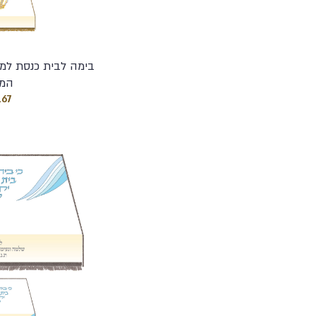
בימה לבית כנסת למו
המי
167