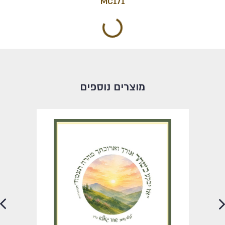
MC171
מעיל לס"ת – פסי שער במסגרת זהב וכתר
MC146