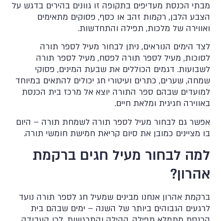
מעיל חגים קדוש אתה ונורא שמך
MC167