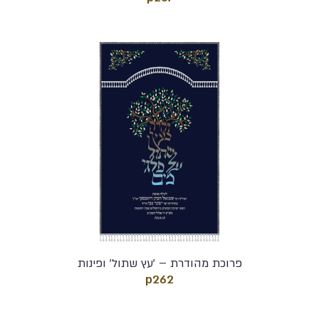
פרוכת מהודרת – 'עץ שתול' ופינות
p262