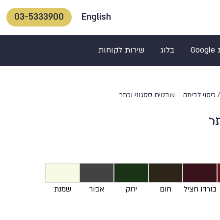
English
03-5333900
Go
בלוג
שירות לקוחות
 כיסוי לבימה – שבטים ססגוני וכתר
ר
בורדו חציל
חום
ירוק
אפור
שמנת