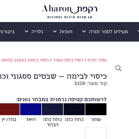
מעילים לספר תורה
חופות
גלריה
ביקורות ogle
עמוד הבית
/
כיסויי בימה ועמוד
/
כיסויי בימות בעיצוב קלאסי
/
כיסוי לבימה – שבטים ססגוני וכת
קוד מוצר: b108
לרשותכם קטיפה גרמנית במבחר גוונים:
שחור
כחול כהה
כחול כהה
רויאל
בורדו יין
הבהיר