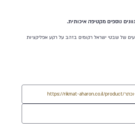
נים נוספים מקטיפה איכותית.
עים של שבטי ישראל רקומים בזהב על רקע אפליקציות
61
97
92
19
77
69
74
116
23
28
2
99
59
13
109
1
88
43
11
114
9
86
46
72
101