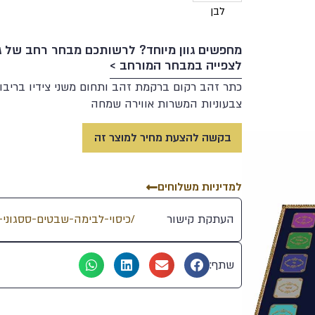
לבן
מחפשים גוון מיוחד? לרשותכם מבחר רחב של גוו
לצפייה במבחר המורחב >
כתר זהב רקום ברקמת זהב ותחום משני צידיו בריבו
צבעוניות המשרות אווירה שמחה
60
87
91
47
70
בקשה להצעת מחיר למוצר זה
76
96
95
5
82
למדיניות משלוחים
81
104
103
15
29
העתקת קישור
30
98
39
12
84
שתף:
108
94
45
71
118