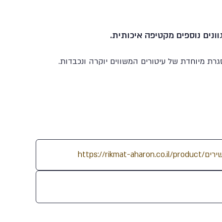
נים נוספים מקטיפה איכותית.
גרת מיוחדת של עיטורים המשווים יוקרה ונכבדות.
61
97
92
19
77
69
74
116
23
28
2
99
59
13
109
1
88
43
11
114
9
86
46
72
101