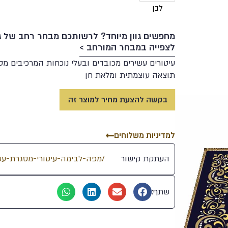
לבן
מחפשים גוון מיוחד? לרשותכם מבחר רחב של גוו
לצפייה במבחר המורחב >
עיטורים עשירים מכובדים ובעלי נוכחות המרכיבים מס
תוצאה עוצמתית ומלאת חן
60
87
91
47
70
בקשה להצעת מחיר למוצר זה
76
96
95
5
82
למדיניות משלוחים
81
104
103
15
29
העתקת קישור
30
98
39
12
84
שתף:
108
94
45
71
118