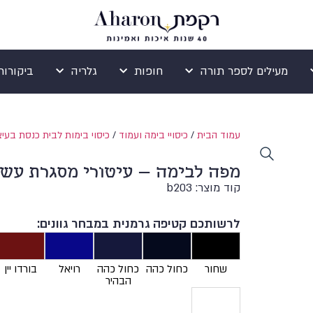
מעילים לספר תורה
חופות
גלריה
ביקורות ogle
עמוד הבית
/
כיסויי בימה ועמוד
/
כיסוי בימות לבית כנסת בעיצ
מפה לבימה – עיטורי מסגרת עשי
קוד מוצר: b203
לרשותכם קטיפה גרמנית במבחר גוונים:
שחור
כחול כהה
כחול כהה
רויאל
בורדו יין
הבהיר