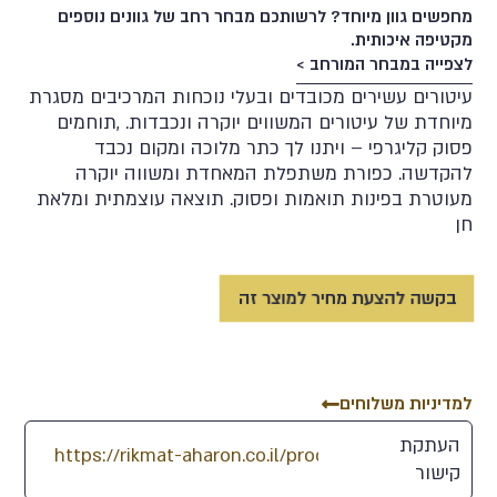
מחפשים גוון מיוחד? לרשותכם מבחר רחב של גוונים נוספים
מקטיפה איכותית.
לצפייה במבחר המורחב >
עיטורים עשירים מכובדים ובעלי נוכחות המרכיבים מסגרת
מיוחדת של עיטורים המשווים יוקרה ונכבדות. ,תוחמים
פסוק קליגרפי – ויתנו לך כתר מלוכה ומקום נכבד
60
87
91
47
70
להקדשה. כפורת משתפלת המאחדת ומשווה יוקרה
מעוטרת בפינות תואמות ופסוק. תוצאה עוצמתית ומלאת
חן
61
97
92
19
77
בקשה להצעת מחיר למוצר זה
76
96
95
5
82
69
74
116
23
28
למדיניות משלוחים
81
104
103
15
29
העתקת
קישור