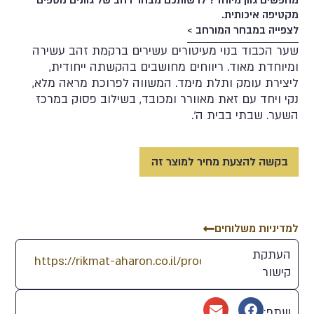
מחפשים גוון מיוחד? לרשותכם מבחר רחב של גוונים נוספים
מקטיפה איכותית.
לצפייה במבחר המורחב >
שער הכבוד בנוי מעיטורים עשירים ברקמת זהב עשירה
ומיוחדת מאוד. ריווחים מחושבים בהקשתה ייחודית,
ליצירת עומק ותלת מימד. המשווה לפרוכת מראה מלא,
60
87
91
47
70
נקי ויחד עם זאת מאוורר ומכובד, בשילוב פסוק במרכז
השער. שבתי בבית ה'.
61
97
92
19
77
בקשה להצעת מחיר למוצר זה
76
96
95
5
82
69
74
116
23
28
למדיניות משלוחים
העתקת
81
104
103
15
29
קישור
2
99
59
13
109
שתף: