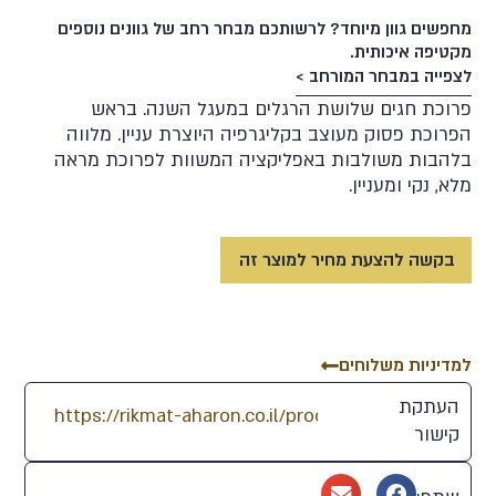
מחפשים גוון מיוחד? לרשותכם מבחר רחב של גוונים נוספים
מקטיפה איכותית.
לצפייה במבחר המורחב >
פרוכת חגים שלושת הרגלים במעגל השנה. בראש
הפרוכת פסוק מעוצב בקליגרפיה היוצרת עניין. מלווה
בלהבות משולבות באפליקציה המשוות לפרוכת מראה
60
87
91
47
70
מלא, נקי ומעניין.
61
97
92
19
77
בקשה להצעת מחיר למוצר זה
76
96
95
5
82
למדיניות משלוחים
69
74
116
23
28
העתקת
קישור
81
104
103
15
29